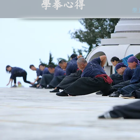
學拳心得
學 