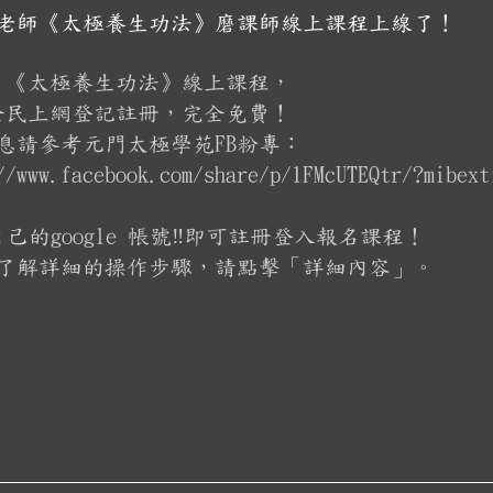
老師《太極養生功法》磨課師線上課程上線了！
 《太極養生功法》線上課程，
全民上網登記註冊，完全免費！
消息請參考元門太極學苑FB粉專：​
//www.facebook.com/share/p/1FMcUTEQtr/?mibext
自己的google 帳號‼️即可註冊登入報名課程！​
了解詳細的操作步驟，請點擊「詳細內容」。