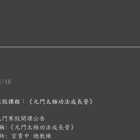
1/10
6 寒假課程：《元門太極功法成長營》
年元門寒假開課公告
稱:《元門太極功法成長營》
師: 官貴中 總教練