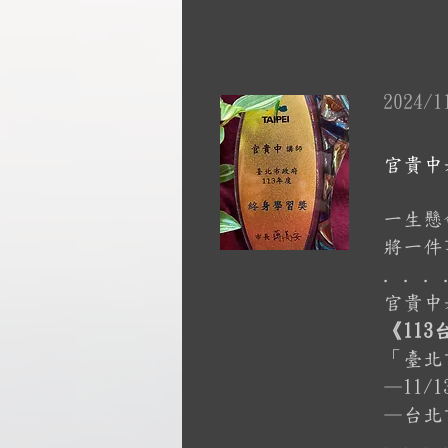
2024/1
官貴中
一生懸
將一件
. . . 
官貴中
《11
「臺北
—11/
—台北
. . . 