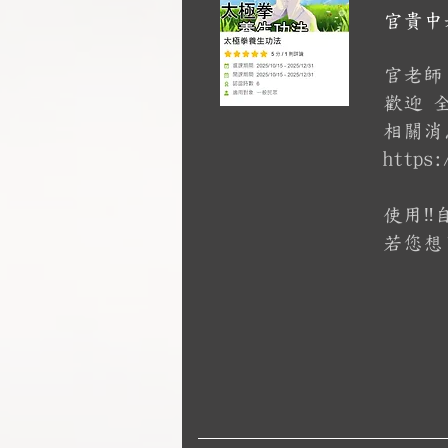
官貴中
官老師
歡迎 
​相關
https:
使用‼️
若您想