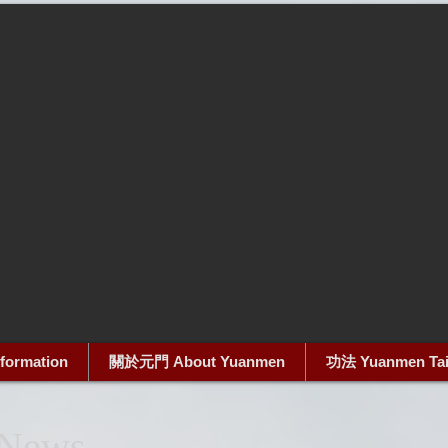
formation
關於元門 About Yuanmen
功法 Yuanmen Taich
News