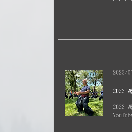
2023/0
202
202
YouTu