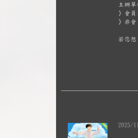
主辦單
》會員
》非會
若您想
2025/1