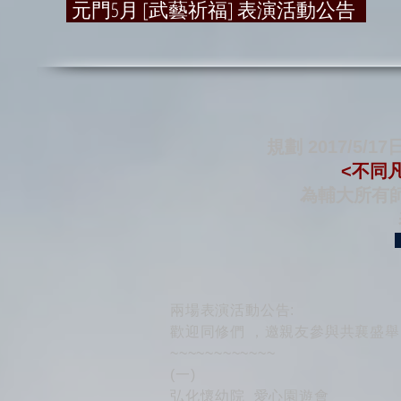
元門5月 [武藝祈福] 表演活動公告
規劃 2017/5/17
<不同
為輔大所有
兩場表演活動公告:
歡迎同修們 ，邀親友參與共襄盛舉
~~~~~~~~~~~~
(一)
弘化懷幼院 愛心園遊會