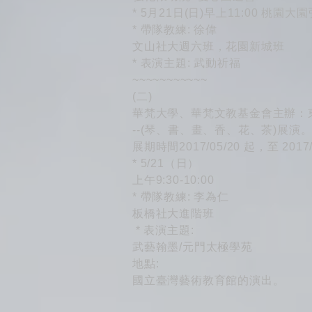
* 5月21日(日)早上11:00 桃園大
* 帶隊教練: 徐偉
文山社大週六班，花園新城班
* 表演主題: 武動祈福
~~~~~~~~~~~
(二)
華梵大學、華梵文教基金會主辦：東
--(琴、書、畫、香、花、茶)展演
展期時間2017/05/20 起，至 2017/
* 5/21（日）
上午9:30-10:00
* 帶隊教練: 李為仁
板橋社大進階班
* 表演主題:
武藝翰墨/元門太極學苑
地點:
國立臺灣藝術教育館的演出。