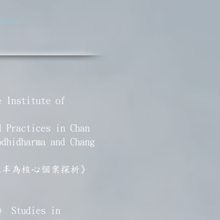
rences
Institute of
d Practices in Chan
odhidharma and Chang
三丰為核心個案探析》
udies in