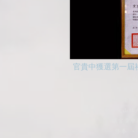
官貴中獲選第一屆
特別
廖英奇 
以及 杜文仁 老師
讓官貴中於文山社大
讓官貴中
修拳 、