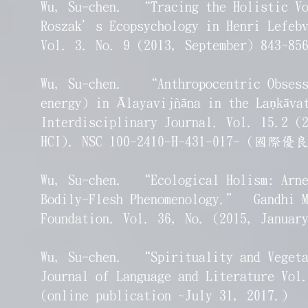
Wu, Su-chen. “Tracing the Holistic Vo
Roszak’s Ecopsychology in Henri Lefe
Vol. 3. No. 9 (2013, September) 843~85
Wu, Su-chen. “Anthropocentric Obsessi
energy) in Ālayavijñāna in the Laṇkāv
Interdisciplinary Journal. Vol. 15.2 (
HCI). NSC 100-2410-H-431-017- (國際
Wu, Su-chen. “Ecological Holism: Arne
Bodily-Flesh Phenomenology.” Gandhi M
Foundation. Vol. 36, No. (2015, Januar
Wu, Su-chen. “Spirituality and Vegeta
Journal of Language and Literature Vol
(online publication ~July 31, 2017.)