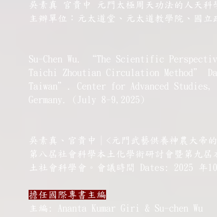
吳素真 官貴中 元門太極周天功法的人天科
主辦單位：元太道堂、元太道教學院、國立
Su-Chen Wu. “The Scientific Perspectiv
Taichi Zhoutian Circulation Method” Da
Taiwan”. Center for Advanced Studies, 
Germany. (July 8-9,2025)
吳素真、官貴中｜<元門武藝供養神農大帝
第八屆社會科學本土化學術研討會暨第九屆
土社會科學會。會議時間 Dates: 2025 年
擔任國際專書主編
主編: Ananta Kumar Giri & Su-chen Wu