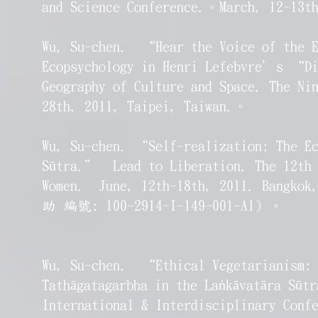
and Science Conference.。March, 12~13t
Wu, Su-chen. “Hear the Voice of the E
Ecopsychology in Henri Lefebvre’s “Di
Geography of Culture and Space. The Ni
28th, 2011, Taipei, Taiwan.。
Wu, Su-chen. “Self-realization: The Ec
Sūtra.” Lead to Liberation. The 12th 
Women. June, 12th-18th, 2011. 
助 編號: 100-2914-I-149-001-A1) 。
Wu, Su-chen. “Ethical Vegetarianism:
Tathāgatagarbha in the Laṅkāvatāra Sūt
International & Interdisciplinary Conf