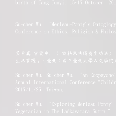
birth of Tang Junyi. 15~17 October, 2
Su-chen Wu. “Merleau-Ponty's Ontoglog
Conference on Ethics, Religion & Phil
吳素真 官貴中. 〈 論祛寒扶陽養生功法
生活實踐」，臺北：國立臺北大學人文學院東西
Su-chen Wu. Su-chen Wu. “An Ecopsycho
Annual International Conference "Child
2017/11/25, Taiwan.
Su-chen Wu. “Exploring Merleau-Ponty’
Vegetarian in The Laṅkāvatāra Sūtra.” 