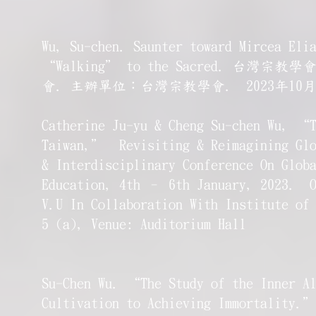
Wu, Su-chen. Saunter toward Mircea El
“Walking” to the Sacred. 
會. 主辦單位：台灣宗教學會. 2023年10月
Catherine Ju-yu & Cheng Su-chen Wu, “T
Taiwan,” Revisiting & Reimagining Glob
& Interdisciplinary Conference On Glob
Education, 4th – 6th January, 2023. Or
V.U In Collaboration With Institute of
5 (a), Venue: Auditorium Hall
Su-Chen Wu. “The Study of the Inner Al
Cultivation to Achieving Immortality.”