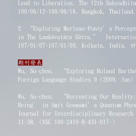
Lead to Liberation. The 12th Sakyadhit
100/06/12~100/06/18. Bangkok, Thaila
2 “Exploring Merleau-Ponty’s Percepti
in The Laṇkāvatāra Sūtra.” Internatio
107/01/07~107/01/09. Kolkata, India
期刊發表
Wu, Su-chen. “Exploring Roland Bart
Foreign Language Studies 9 (2009, Jan)
Wu, Su-chen. “Recreating Our Reality:
Being’ in Amit Goswami’s Quantum Phys
Journal for Interdisciplinary Research
11~38. (NSC 100-2410-H-431-017-)