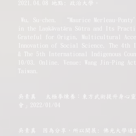
2021.04.08 地點: 政治大學。
Wu, Su-chen. “Maurice Merleau-Ponty’
in the Laṇkāvatāra Sūtra and Its Pract
Grateful for Origin, Multicultural Acc
Innovation of Social Science, The 4th 
& The 5th International Indigenous Cou
10/03. Online. Venue: Wang Jin-Ping Ac
Taiwan.
吳素真 太極拳煉養：東方武術提升身心靈
會」2022/01/04
吳素真 因為分享，所以開展: 佛光大學通