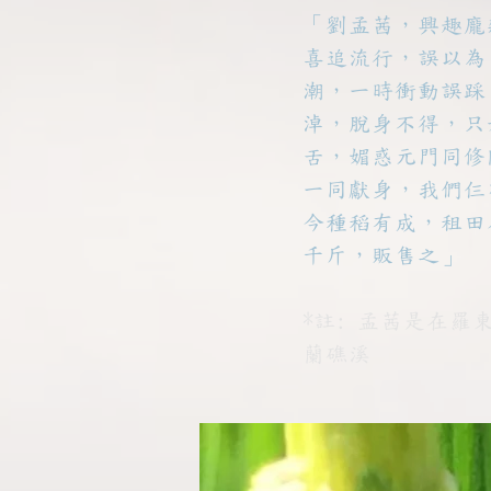
「劉孟茜，興趣龐
喜追流行，誤以為
潮，一時衝動誤踩
淖，脫身不得，只
舌，媚惑元門同修
一同獻身，我們仨
今種稻有成，租田
千斤，販售之」
​*註:
孟茜是在羅
蘭礁溪