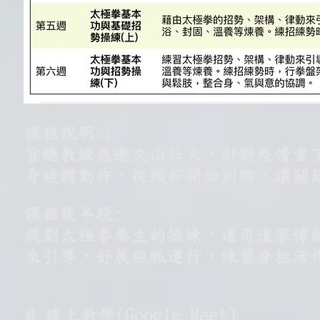
課程說明 :
官總教練應邀文山社大，針對疫情當
身暖體動作，
從頸部開始到腳，讓關
課程後半段:
規劃太極拳養生的操練，運用道家傳
來引導，舒展經脈運行，練習脊柱活
@ 線上教學(Google Meet)