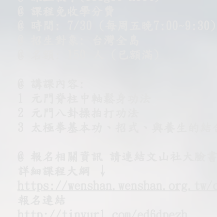
@ 課程免收學分費
@ 時間: 7/30 (每周五晚7:00~9:3
@ 招生對象: 台灣全島
@ 名額: 150 人 (已額滿)
@ 講課內容:
1 元門脊柱中軸鬆身功法
2 元門八卦操拍打功法
3 太極拳基本功、招式、與養生的結
@ 報名相關資訊 請連結文山社大臉書
詳細課程大綱 ↓
https://wenshan.wenshan.org.tw/
報名連結
http://tinyurl.com/ed6dpezh