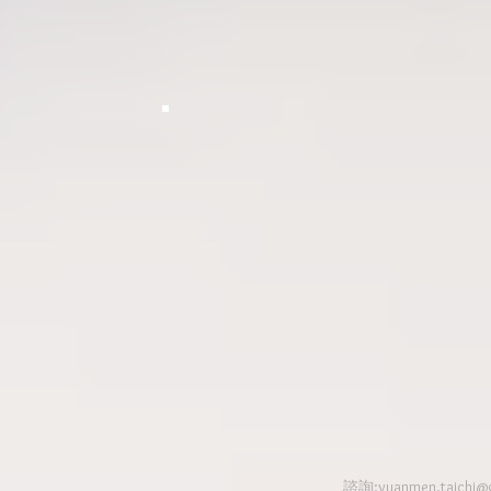
諮詢:
yuanmen.taichi@